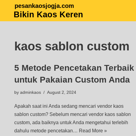
pesankaosjogja.com
Bikin Kaos Keren
Skip
to
content
kaos sablon custom
5 Metode Pencetakan Terbaik
untuk Pakaian Custom Anda
by
adminkaos
August 2, 2024
Apakah saat ini Anda sedang mencari vendor kaos
sablon custom? Sebelum mencari vendor kaos sablon
custom, ada baiknya untuk Anda mengetahui terlebih
dahulu metode pencetakan…
Read More »