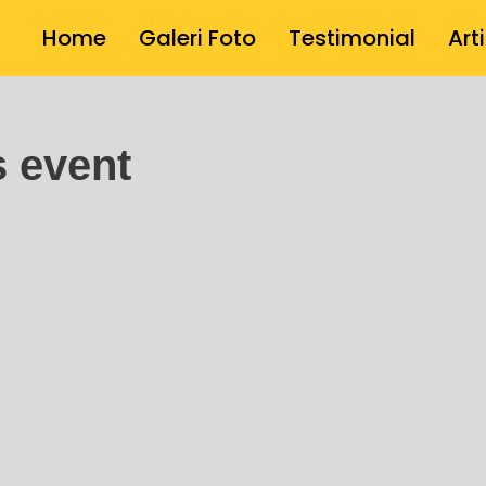
Home
Galeri Foto
Testimonial
Art
s event