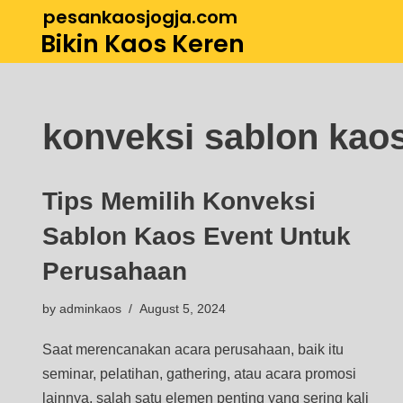
pesankaosjogja.com
Bikin Kaos Keren
Skip
to
content
konveksi sablon kao
Tips Memilih Konveksi
Sablon Kaos Event Untuk
Perusahaan
by
adminkaos
August 5, 2024
Saat merencanakan acara perusahaan, baik itu
seminar, pelatihan, gathering, atau acara promosi
lainnya, salah satu elemen penting yang sering kali