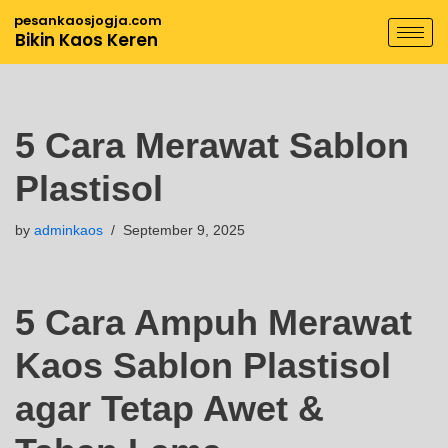
pesankaosjogja.com
Bikin Kaos Keren
Skip
to
content
5 Cara Merawat Sablon
Plastisol
by
adminkaos
September 9, 2025
5 Cara Ampuh Merawat
Kaos Sablon Plastisol
agar Tetap Awet &