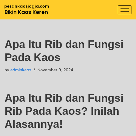
pesankaosjogja.com
Bikin Kaos Keren
Skip
to
content
Apa Itu Rib dan Fungsi
Pada Kaos
by
adminkaos
November 9, 2024
Apa Itu Rib dan Fungsi
Rib Pada Kaos? Inilah
Alasannya!