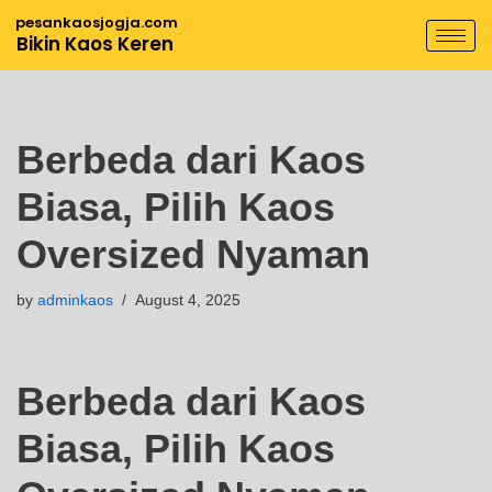
pesankaosjogja.com
Bikin Kaos Keren
Skip
to
content
Berbeda dari Kaos
Biasa, Pilih Kaos
Oversized Nyaman
by
adminkaos
August 4, 2025
Berbeda dari Kaos
Biasa, Pilih Kaos