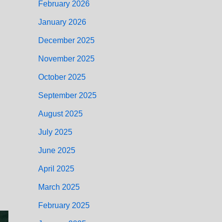
February 2026
January 2026
December 2025
November 2025
October 2025
September 2025
August 2025
July 2025
June 2025
April 2025
March 2025
February 2025