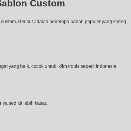
Sablon Custom
custom. Berikut adalah beberapa bahan populer yang sering
at yang baik, cocok untuk iklim tropis seperti Indonesia.
nya sedikit lebih kasar.