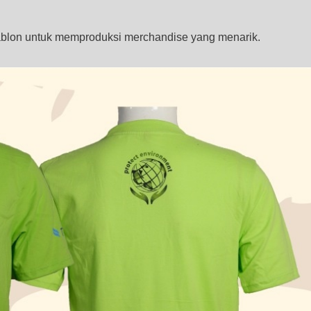
ablon untuk memproduksi merchandise yang menarik.