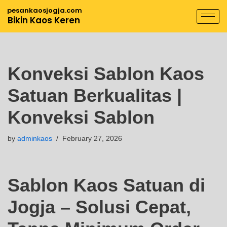
pesankaosjogja.com
Bikin Kaos Keren
Skip
to
content
Konveksi Sablon Kaos
Satuan Berkualitas |
Konveksi Sablon
by
adminkaos
February 27, 2026
Sablon Kaos Satuan di
Jogja – Solusi Cepat,