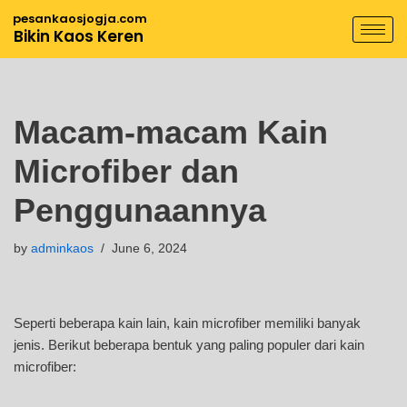
pesankaosjogja.com
Bikin Kaos Keren
Skip
to
content
Macam-macam Kain
Microfiber dan
Penggunaannya
by
adminkaos
June 6, 2024
Seperti beberapa kain lain, kain microfiber memiliki banyak
jenis. Berikut beberapa bentuk yang paling populer dari kain
microfiber: