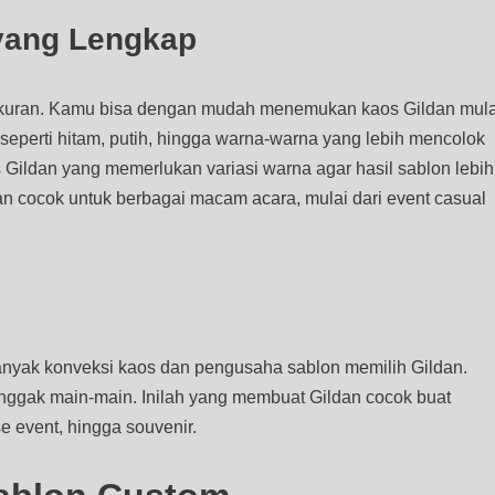
 yang Lengkap
 ukuran. Kamu bisa dengan mudah menemukan kaos Gildan mula
seperti hitam, putih, hingga warna-warna yang lebih mencolok
s Gildan yang memerlukan variasi warna agar hasil sablon lebih
ldan cocok untuk berbagai macam acara, mulai dari event casual
 banyak konveksi kaos dan pengusaha sablon memilih Gildan.
 nggak main-main. Inilah yang membuat Gildan cocok buat
 event, hingga souvenir.