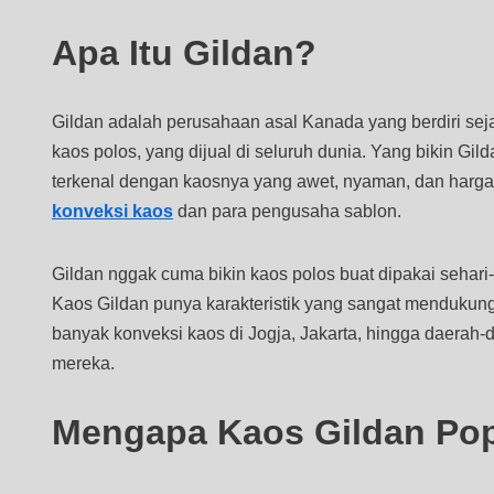
Apa Itu Gildan?
Gildan adalah perusahaan asal Kanada yang berdiri sej
kaos polos, yang dijual di seluruh dunia. Yang bikin Gi
terkenal dengan kaosnya yang awet, nyaman, dan hargany
konveksi kaos
dan para pengusaha sablon.
Gildan nggak cuma bikin kaos polos buat dipakai sehari-
Kaos Gildan punya karakteristik yang sangat mendukung
banyak konveksi kaos di Jogja, Jakarta, hingga daerah-
mereka.
Mengapa Kaos Gildan Pop