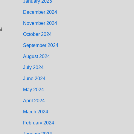
January 2025
December 2024
November 2024
i
October 2024
September 2024
August 2024
July 2024
June 2024
May 2024
April 2024
March 2024
February 2024
January 2024