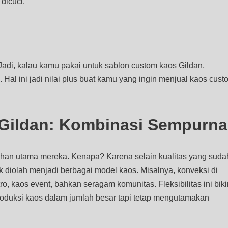
dicuci.
Jadi, kalau kamu pakai untuk sablon custom kaos Gildan,
 Hal ini jadi nilai plus buat kamu yang ingin menjual kaos cust
Gildan: Kombinasi Sempurna
han utama mereka. Kenapa? Karena selain kualitas yang suda
uk diolah menjadi berbagai model kaos. Misalnya, konveksi di
, kaos event, bahkan seragam komunitas. Fleksibilitas ini biki
roduksi kaos dalam jumlah besar tapi tetap mengutamakan