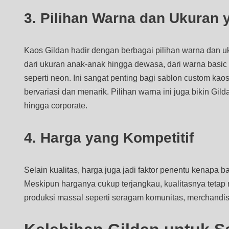
3. Pilihan Warna dan Ukuran
Kaos Gildan hadir dengan berbagai pilihan warna dan
dari ukuran anak-anak hingga dewasa, dari warna basic 
seperti neon. Ini sangat penting bagi sablon custom kao
bervariasi dan menarik. Pilihan warna ini juga bikin Gi
hingga corporate.
4. Harga yang Kompetitif
Selain kualitas, harga juga jadi faktor penentu kenapa
Meskipun harganya cukup terjangkau, kualitasnya tetap
produksi massal seperti seragam komunitas, merchandise