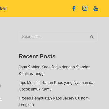
ikel
Recent Posts
Jasa Sablon Kaos Jogja dengan Standar
Kualitas Tinggi
Tips Memilih Bahan Kaos yang Nyaman dan
n
Cocok untuk Kamu
Proses Pembuatan Kaos Jersey Custom
a
Lengkap