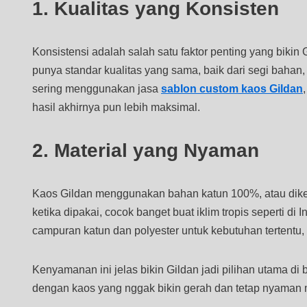
1. Kualitas yang Konsisten
Konsistensi adalah salah satu faktor penting yang bikin 
punya standar kualitas yang sama, baik dari segi bahan,
sering menggunakan jasa
sablon custom kaos Gildan
hasil akhirnya pun lebih maksimal.
2. Material yang Nyaman
Kaos Gildan menggunakan bahan katun 100%, atau diken
ketika dipakai, cocok banget buat iklim tropis seperti 
campuran katun dan polyester untuk kebutuhan tertentu, 
Kenyamanan ini jelas bikin Gildan jadi pilihan utama d
dengan kaos yang nggak bikin gerah dan tetap nyaman m