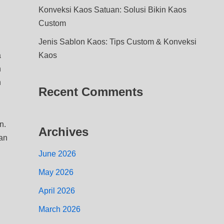
Konveksi Kaos Satuan: Solusi Bikin Kaos
Custom
Jenis Sablon Kaos: Tips Custom & Konveksi
a
Kaos
n
n
Recent Comments
n.
Archives
an
June 2026
May 2026
April 2026
March 2026