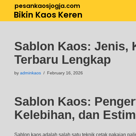
pesankaosjogja.com
Bikin Kaos Keren
Skip
to
content
Sablon Kaos: Jenis, 
Terbaru Lengkap
by
adminkaos
February 16, 2026
Sablon Kaos: Pengert
Kelebihan, dan Estim
Sablon kaos adalah salah satu teknik cetak pakaian pali