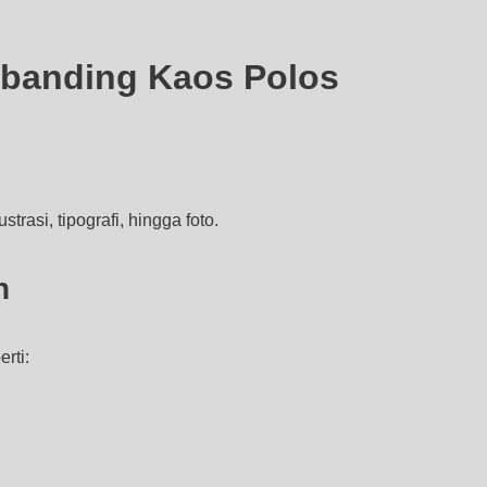
ibanding Kaos Polos
rasi, tipografi, hingga foto.
n
rti: