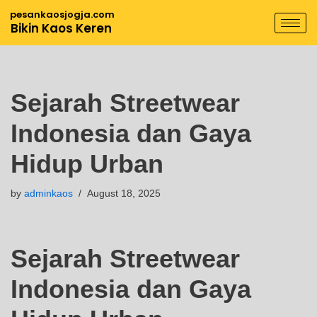
pesankaosjogja.com
Bikin Kaos Keren
Skip
to
content
Sejarah Streetwear
Indonesia dan Gaya
Hidup Urban
by
adminkaos
August 18, 2025
Sejarah Streetwear
Indonesia dan Gaya