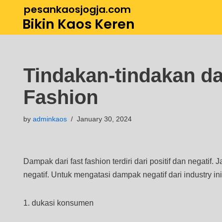
pesankaosjogja.com
Bikin Kaos Keren
Skip
to
content
Tindakan-tindakan d
Fashion
by
adminkaos
January 30, 2024
Dampak dari fast fashion terdiri dari positif dan negat
negatif. Untuk mengatasi dampak negatif dari industry i
1. dukasi konsumen