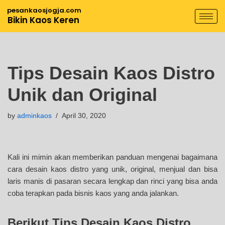
pesankaosjogja.com
Bikin Kaos Keren
Skip
to
content
Tips Desain Kaos Distro
Unik dan Original
by
adminkaos
April 30, 2020
Kali ini mimin akan memberikan panduan mengenai bagaimana
cara desain kaos distro yang unik, original, menjual dan bisa
laris manis di pasaran secara lengkap dan rinci yang bisa anda
coba terapkan pada bisnis kaos yang anda jalankan.
Berikut Tips Desain Kaos Distro