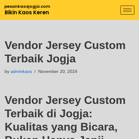
pesankaosjogja.com
Bikin Kaos Keren
Skip
to
content
Vendor Jersey Custom
Terbaik Jogja
by
adminkaos
November 20, 2024
Vendor Jersey Custom
Terbaik di Jogja:
Kualitas yang Bicara,