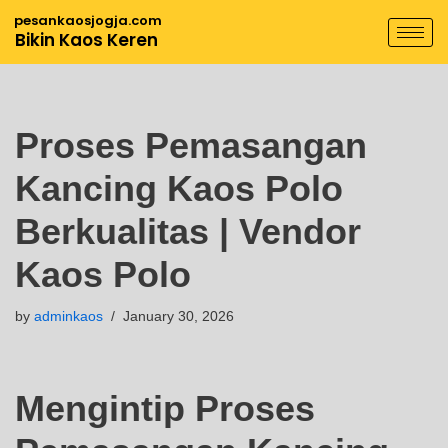
pesankaosjogja.com
Bikin Kaos Keren
Skip
to
content
Proses Pemasangan
Kancing Kaos Polo
Berkualitas | Vendor
Kaos Polo
by
adminkaos
January 30, 2026
Mengintip Proses