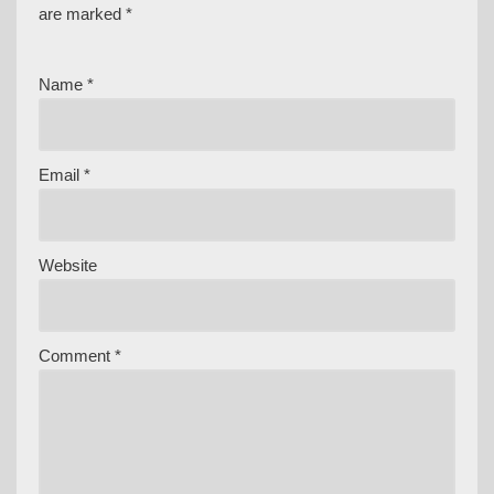
are marked
*
Name
*
Email
*
Website
Comment
*